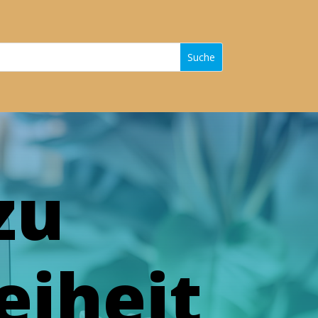
zu
eiheit