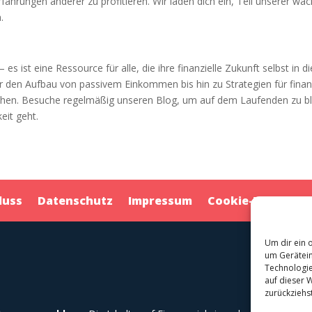
rfahrungen anderer zu profitieren. Wir laden dich ein, Teil unsere
.
– es ist eine Ressource für alle, die ihre finanzielle Zukunft selbst 
r den Aufbau von passivem Einkommen bis hin zu Strategien für finanzie
reichen. Besuche regelmäßig unseren Blog, um auf dem Laufenden zu b
eit geht.
luss
Datenschutz
Impressum
Cookie-Richtlinie 
Um dir ein 
um Gerätein
Technologie
auf dieser 
zurückziehs