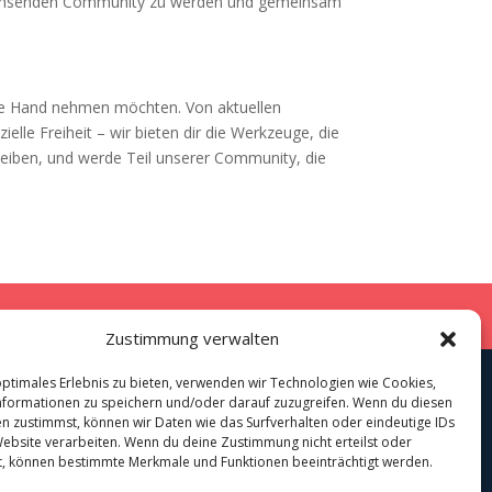
r wachsenden Community zu werden und gemeinsam
in die Hand nehmen möchten. Von aktuellen
lle Freiheit – wir bieten dir die Werkzeuge, die
leiben, und werde Teil unserer Community, die
(EU)
Werbung
Newsletter
Zustimmung verwalten
optimales Erlebnis zu bieten, verwenden wir Technologien wie Cookies,
formationen zu speichern und/oder darauf zuzugreifen. Wenn du diesen
n zustimmst, können wir Daten wie das Surfverhalten oder eindeutige IDs
Website verarbeiten. Wenn du deine Zustimmung nicht erteilst oder
t, können bestimmte Merkmale und Funktionen beeinträchtigt werden.