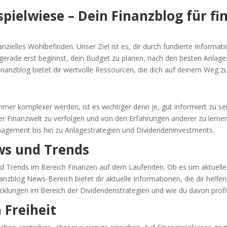
ielwiese – Dein Finanzblog für fin
anzielles Wohlbefinden. Unser Ziel ist es, dir durch fundierte Informa
 gerade erst beginnst, dein Budget zu planen, nach den besten Anlag
nzblog bietet dir wertvolle Ressourcen, die dich auf deinem Weg zur 
immer komplexer werden, ist es wichtiger denn je, gut informiert zu sei
er Finanzwelt zu verfolgen und von den Erfahrungen anderer zu lernen.
gement bis hin zu Anlagestrategien und Dividendeninvestments.
ws und Trends
und Trends im Bereich Finanzen auf dem Laufenden. Ob es um aktuell
zblog News-Bereich bietet dir aktuelle Informationen, die dir helfen,
icklungen im Bereich der Dividendenstrategien und wie du davon profi
 Freiheit